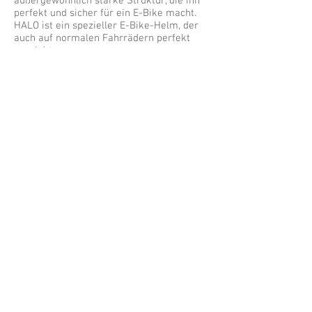
außergewöhnlich starke Struktur, die ihn
perfekt und sicher für ein E-Bike macht.
HALO ist ein spezieller E-Bike-Helm, der
auch auf normalen Fahrrädern perfekt
aussieht.
Sicherheit kann modisch sein.
HALO
sieht toll aus und bietet
hervorragenden Schutz.
Ein schützender und dennoch modischer
Fahrradhelm.
Es ist der dauerhafte Schutz und die
Retro-Ästhetik, die den HALO-Helm zu
einem begehrten Kleidungsstück
machen.
Der
HALO
-Helm kombiniert fein
genähtes veganes Leder mit einer ABS-
Schale für eine bessere Stoßdämpfung.
Die Lederoptik unterscheidet ihn von
anderen Helmen und ordnet ihn in den
Bereich der High-End-Accessoires ein.
© 2017 von HALO ApS