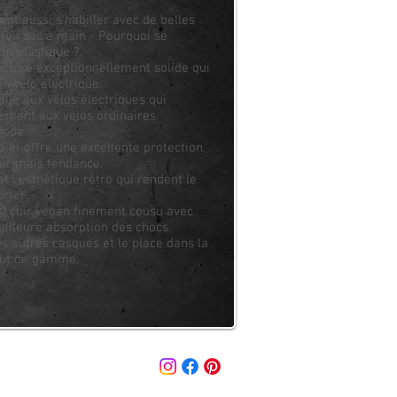
nt aussi s'habiller avec de belles
joli sac à main - Pourquoi se
lm plastique ?
cture exceptionnellement solide qui
un vélo électrique.
que aux vélos électriques qui
ement aux vélos ordinaires.
mode.
 et offre une excellente protection.
ur mais tendance.
et l'esthétique rétro qui rendent le
rter.
 cuir vegan finement cousu avec
illeure absorption des chocs.
es autres casques et le place dans la
ut de gamme.