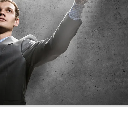
de haute qualité.
Pour les personnes qui aime
chaussures et peut-être un 
contenter d'un casque en fi
Ce casque possède une stru
le rend parfait et sûr pour 
HALO est un casque spécifi
convient également parfait
La sécurité peut être à la 
HALO
a une belle apparence
Un casque de vélo protecte
C'est la protection durable 
casque HALO désirable à po
Le casque
HALO
combine du
une coque ABS pour une me
L'aspect cuir le distingue d
gamme des accessoires ha