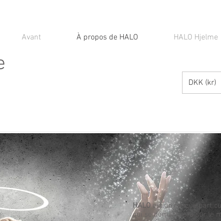
Avant
À propos de HALO
HALO Hjelme
e
DKK (kr)
HALO
est un casque partic
qui se démarquera sur le