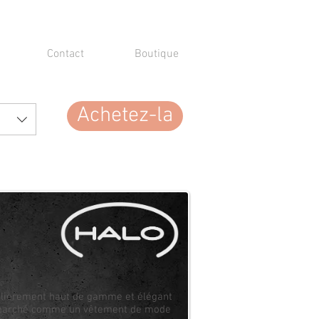
Contact
Boutique
Achetez-la
ulièrement haut de gamme et élégant
 marché comme un vêtement de mode